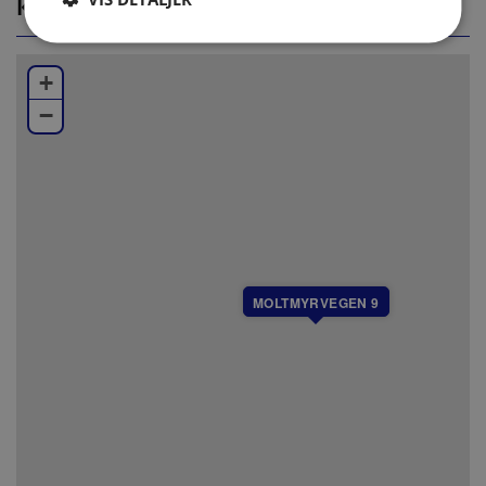
KORT
Bad 3:dusj, servant og toalett
Øvrig informasjon:
Wi-Fi
+
Peis
−
Terrasse
Vaskemaskin og tørketrommel.
Husdyr tillatt mot ett tillegg i prisen.
Utendørs parkering
MOLTMYRVEGEN 9