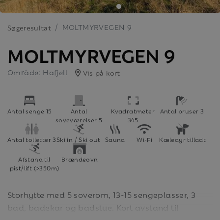
MOLTMYRVEGEN 9
Søgeresultat
MOLTMYRVEGEN 9
Område: Hafjell
Vis på kort
Antal senge 15
Antal
Kvadratmeter
Antal bruser 3
soveværelser 5
345
Antal toiletter 3
Ski in / Ski out
Sauna
Wi-Fi
Kæledyr tilladt
Afstand til
Brændeovn
pist/lift (>350m)
Storhytte med 5 soverom, 13-15 sengeplasser, 3
bad, badekar og badstue. Kort avstand til
alpinbakken.