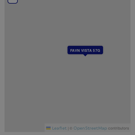
FAVN VISTA 57G
Leaflet
OpenStreetMap
|
©
contributors