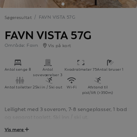
FAVN VISTA 57G
Søgeresultat
FAVN VISTA 57G
Område: Favn
Vis på kort
Antal senge 8
Antal
Kvadratmeter 75
Antal bruser 1
soveværelser 3
Antal toiletter 2
Ski in / Ski out
Wi-Fi
Afstand til
pist/lift (>350m)
Leilighet med 3 soverom, 7-8 sengeplasser, 1 bad
og separat toalett. Ski inn / ski ut.
Vis mere
Velkommen til Favn! Her har du alt du trenger i