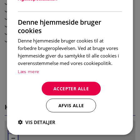
TV
Etter en dag med aktiviteter kan du slappe av i stuen
Diskmaskin
som er utstyrt med sofa og TV.
Balkong
Denne hjemmeside bruger
Kaffebryggare / Vattenkokare
Soverom:
cookies
Wi-Fi
Soverom 1: Dobbeltseng (180cm x 200cm)
Skidskåp
Denne hjemmeside bruger cookies til at
Soverom 2: Familiekøye (160cm / 90cm x 200cm)
forbedre brugeroplevelsen. Ved at bruge vores
Soverom 3: Familiekøye (120cm / 90cm x 200cm)
hjemmeside giver du samtykke til alle cookies i
overensstemmelse med vores cookiepolitik.
Bad:
Læs mere
Bad 1: Dusj, servant og toalett
+ ett separat toalett
ACCEPTER ALLE
Øvrig informasjon:
Wi-Fi
KORT
AFVIS ALLE
Balkong
Skibod tilgjengelig for gjester
VIS DETALJER
Husdyr er ikke tillatt
+
Carport til en bil
−