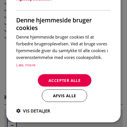
Frys
måltider sammen. Etter en dag med aktiviteter kan du
Diskmaskin
slappe av i stuen som er utstyrt med sofa og TV.
Uteplats
Denne hjemmeside bruger
Balkong
Soverom:
cookies
Wi-Fi
Soverom 1: Familiekøye (120cm / 90cm x 200cm)
Skidskåp
Denne hjemmeside bruger cookies til at
Soverom 2: Dobbeltseng (150cm x 200cm)
forbedre brugeroplevelsen. Ved at bruge vores
Soverom 3: 2x Køyeseng (75cm x 200cm)
hjemmeside giver du samtykke til alle cookies i
overensstemmelse med vores cookiepolitik.
Bad:
Læs mere
Bad 1: Dusj, servant og toalett
Bad 2: Dusj, servant og toalett
ACCEPTER ALLE
Øvrig informasjon:
Wi-Fi
KORT
AFVIS ALLE
Terrasse
Husdyr er tillatt mot et tillegg i prisen
VIS DETALJER
Utendørs parkering
+
−