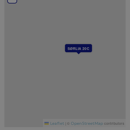
SØRLIA 20C
Leaflet
OpenStreetMap
|
©
contributors