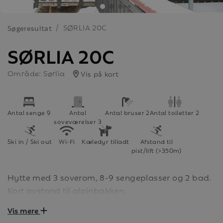
SØRLIA 20C
Søgeresultat
SØRLIA 20C
Område: Sørlia
Vis på kort
Antal senge 9
Antal
Antal bruser 2
Antal toiletter 2
soveværelser 3
Ski in / Ski out
Wi-Fi
Kæledyr tilladt
Afstand til
pist/lift (>350m)
Hytte med 3 soverom, 8-9 sengeplasser og 2 bad.
Kort avstand til alpinbakken.
Vis mere
Velkommen til Sørlia, det perfekte hyttefeltet for både