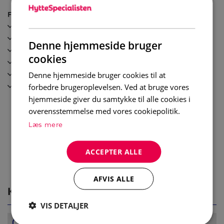
Spiseplass til 6 personer, perfekt for hyggelige
Faciliteter
måltider sammen.
TV
Etter en dag med aktiviteter kan du slappe av i stuen
Diskmaskin
som er utstyrt med sofa og TV.
Denne hjemmeside bruger
Balkong
cookies
Kaffebryggare / Vattenkokare
Soverom:
Wi-Fi
Soverom 1: Dobbeltseng (180cm x 200cm)
Denne hjemmeside bruger cookies til at
Skidskåp
Soverom 2: Familiekøye (90cm/ 160cm x 200cm)
forbedre brugeroplevelsen. Ved at bruge vores
hjemmeside giver du samtykke til alle cookies i
Bad:
overensstemmelse med vores cookiepolitik.
Bad 1: Dusj, servant og toalett
Læs mere
+ ett separat toalett
ACCEPTER ALLE
Øvrig informasjon:
Wi-Fi
AFVIS ALLE
Balkong
KORT
Skibod tilgjengelig for gjester
VIS DETALJER
Husdyr er tillatt mot et tillegg i prisen
Carport til en bil