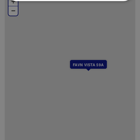
+
−
FAVN VISTA 59A