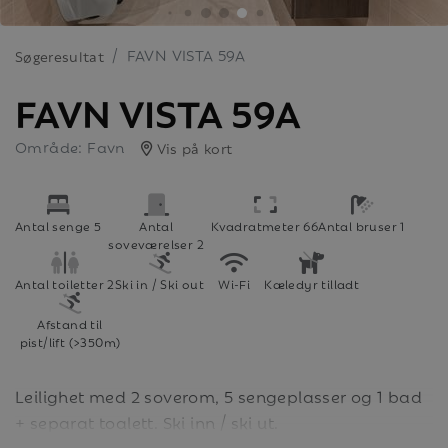
FAVN VISTA 59A
Søgeresultat
FAVN VISTA 59A
Område: Favn
Vis på kort
Antal senge 5
Antal
Kvadratmeter 66
Antal bruser 1
soveværelser 2
Antal toiletter 2
Ski in / Ski out
Wi-Fi
Kæledyr tilladt
Afstand til
pist/lift (>350m)
Leilighet med 2 soverom, 5 sengeplasser og 1 bad
+ separat toalett. Ski inn / ski ut.