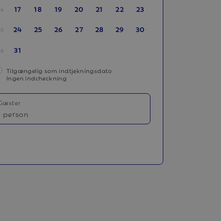
17
18
19
20
21
22
23
34
24
25
26
27
28
29
30
35
31
36
Tilgængelig som indtjekningsdato
Ingen indcheckning
Gæster
1 person