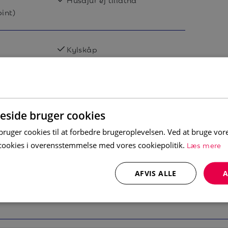
maskin og kaffetrakter. Spiseplass til 8
pint)
ammen. Etter en dag med aktiviteter kan
a og TV.
Kylskåp
Diskmaskin
200cm)
Wi-Fi
200cm)
bil
Skidskåp
side bruger cookies
uger cookies til at forbedre brugeroplevelsen. Ved at bruge vo
Læs mere
e cookies i overensstemmelse med vores cookiepolitik.
AFVIS ALLE
A