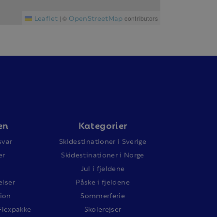
Leaflet
OpenStreetMap
|
©
contributors
en
Kategorier
svar
Skidestinationer i Sverige
er
Skidestinationer i Norge
Jul i fjeldene
lser
Påske i fjeldene
ion
Sommerferie
Flexpakke
Skolerejser