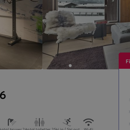
F
06
Antal bruser 2
Antal toiletter 2
Ski in / Ski out
Wi-Fi