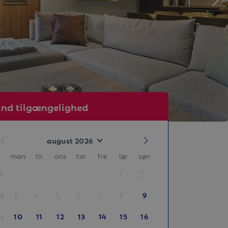
ind tilgængelighed
august 2026
man
tir
ons
tor
fre
lør
søn
1
2
31
3
4
5
6
7
8
9
32
10
11
12
13
14
15
16
33