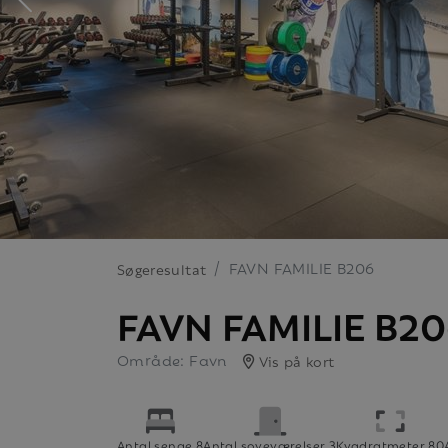
FAVN FAMILIE B206
Søgeresultat
FAVN FAMILIE B2
Område: Favn
Vis på kort
Antal senge 8
Antal soveværelser 3
Kvadratmeter 80