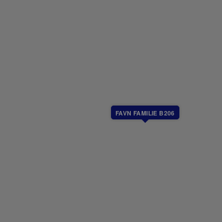
kelte variasjoner kan forekomme.
FAVN FAMILIE B206