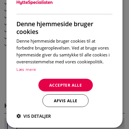
Tvättmaskin
slappe av i stuen som er utstyrt med sofa og TV.
TV
Diskmaskin
Soverom:
Denne hjemmeside bruger
Kaffebryggare / Vattenkokare
Soverom 1: Dobbeltseng (160cm x 200cm)
Torktumlare
cookies
Soverom 2: Familiekøye (140cm / 90cm x 200cm)
Wi-Fi
Soverom 3: Familiekøye (140cm / 90cm x 200cm)
Denne hjemmeside bruger cookies til at
Skidskåp
Soverom 4: Køyeseng (90cm x 200cm)
forbedre brugeroplevelsen. Ved at bruge vores
hjemmeside giver du samtykke til alle cookies i
Bad:
overensstemmelse med vores cookiepolitik.
Bad 1: Dusj, servant og toalett
Læs mere
Bad 2: Dusj, servant og toalett
ACCEPTER ALLE
Øvrig informasjon:
Wi-Fi
Skiskap
AFVIS ALLE
KORT
Vaskemaskin og tørketrommel
Husdyr er ikke tillatt
VIS DETALJER
Utendørs parkering
+
Lading av elbil mot avgift