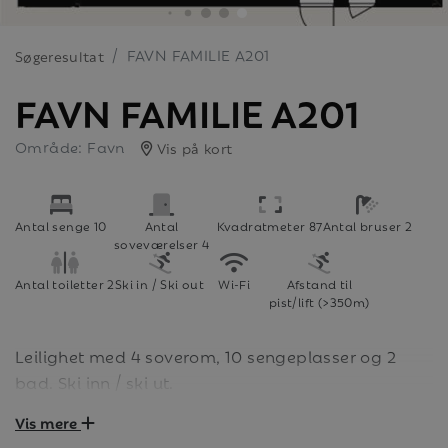
FAVN FAMILIE A201
Søgeresultat
FAVN FAMILIE A201
Område: Favn
Vis på kort
Antal senge 10
Antal
Kvadratmeter 87
Antal bruser 2
soveværelser 4
Antal toiletter 2
Ski in / Ski out
Wi-Fi
Afstand til
pist/lift (>350m)
Leilighet med 4 soverom, 10 sengeplasser og 2
bad. Ski inn / ski ut.
Vis mere
Velkommen til Mosetertoppen! Her har du alt du