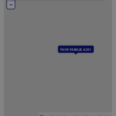
−
Bilder er benyttet fra ulike enheter, så enkelte
variasjoner kan forekomme.
FAVN FAMILIE A201
Leaflet
OpenStreetMap