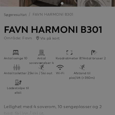
FAVN HARMONI B301
Søgeresultat
FAVN HARMONI B301
Område: Favn
Vis på kort
Antal senge 10
Antal
Kvadratmeter 87
Antal bruser 2
soveværelser 4
Antal toiletter 2
Ski in / Ski out
Wi-Fi
Afstand til
pist/lift (>350m)
Ladestolpe til
elbil
Leilighet med 4 soverom, 10 sengeplasser og 2
bad. Ski inn / ski ut.