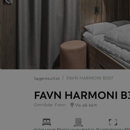
FAVN HARMONI B307
Søgeresultat
FAVN HARMONI B
Område: Favn
Vis på kort
Antal senge 8
Antal soveværelser 3
Kvadratmeter 88