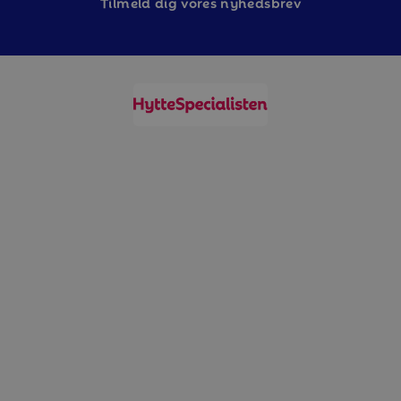
Tilm
eld dig vores nyhedsbrev