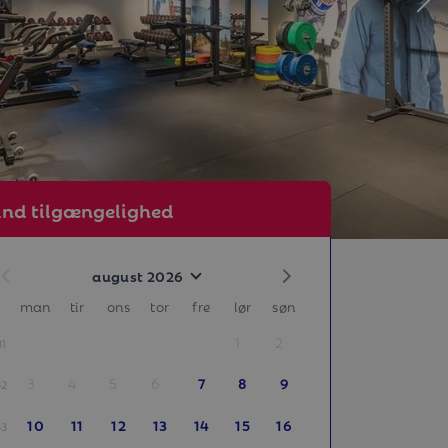
ind tilgængelighed
august 2026
man
tir
ons
tor
fre
lør
søn
1
2
31
3
4
5
6
7
8
9
32
10
11
12
13
14
15
16
33