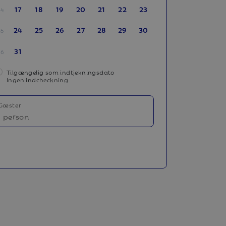
17
18
19
20
21
22
23
34
24
25
26
27
28
29
30
35
31
36
Tilgængelig som indtjekningsdato
Ingen indcheckning
Gæster
1 person