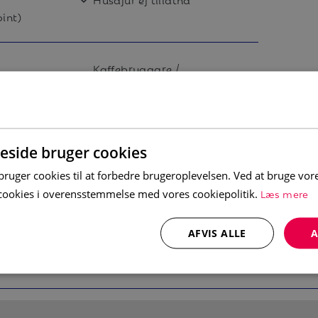
maskin og kaffetrakter. Spiseplass til 8
pint)
ammen. Etter en dag med aktiviteter kan
a og TV.
Kaffebryggare /
Vattenkokare
Laddningsplats elbil
200cm)
200cm)
side bruger cookies
uger cookies til at forbedre brugeroplevelsen. Ved at bruge vo
Læs mere
e cookies i overensstemmelse med vores cookiepolitik.
AFVIS ALLE
A