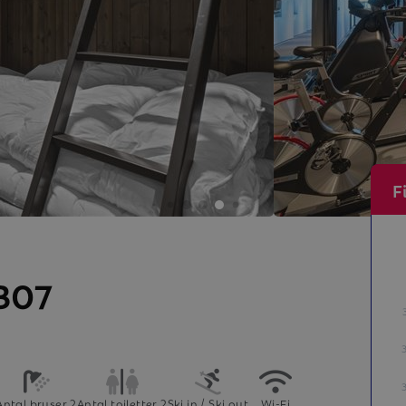
F
307
Antal bruser 2
Antal toiletter 2
Ski in / Ski out
Wi-Fi