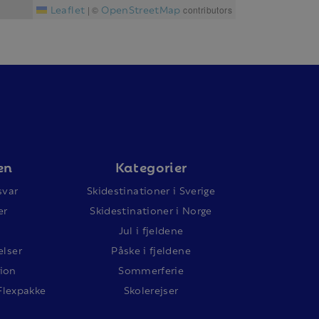
Leaflet
OpenStreetMap
|
©
contributors
en
Kategorier
svar
Skidestinationer i Sverige
er
Skidestinationer i Norge
Jul i fjeldene
lser
Påske i fjeldene
ion
Sommerferie
Flexpakke
Skolerejser