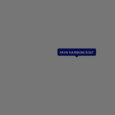
elte variasjoner kan forekomme.
FAVN HARMONI B307