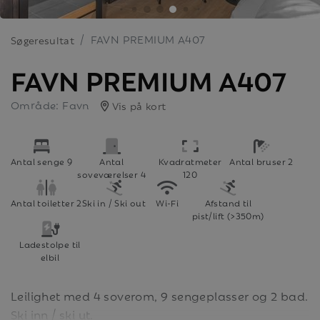
FAVN PREMIUM A407
Søgeresultat
FAVN PREMIUM A407
Område: Favn
Vis på kort
Antal senge 9
Antal
Kvadratmeter
Antal bruser 2
soveværelser 4
120
Antal toiletter 2
Ski in / Ski out
Wi-Fi
Afstand til
pist/lift (>350m)
Ladestolpe til
elbil
Leilighet med 4 soverom, 9 sengeplasser og 2 bad.
Ski inn / ski ut.