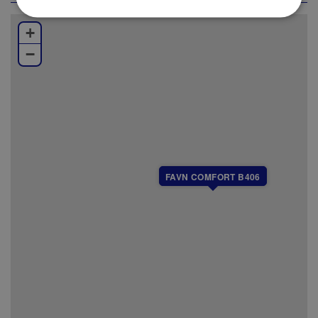
Utendørs parkering
Lading av elbil mot avgift
+
−
Bilder er benyttet fra ulike enheter, så enkelte
variasjoner kan forekomme.
FAVN COMFORT B406