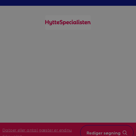
Datoer eller antal gæster er endnu
Rediger søgning
ikke valgt