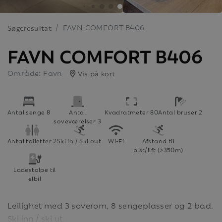
FAVN COMFORT B406
Søgeresultat
FAVN COMFORT B406
Område: Favn
Vis på kort
Antal senge 8
Antal
Kvadratmeter 80
Antal bruser 2
soveværelser 3
Antal toiletter 2
Ski in / Ski out
Wi-Fi
Afstand til
pist/lift (>350m)
Ladestolpe til
elbil
Leilighet med 3 soverom, 8 sengeplasser og 2 bad.
Ski inn / ski ut.