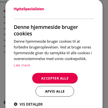
kaffemaskin (kapsler). Spiseplass til 8 personer, perfekt
Faciliteter
for hyggelige måltider sammen. Etter en dag med
TV
aktiviteter kan du slappe av i stuen som er utstyrt
Frys
med sofa og TV.
Denne hjemmeside bruger
Diskmaskin
cookies
Kaffebryggare / Vattenkokare
Soverom:
Wi-Fi
Soverom 1: Dobbeltseng (160cm x 200cm)
Denne hjemmeside bruger cookies til at
Laddningsplats elbil
Soverom 2: Familiekøye (140cm / 90cm x 200cm)
forbedre brugeroplevelsen. Ved at bruge vores
Skidskåp
Soverom 3: Familiekøye (140cm / 90cm x 200cm)
hjemmeside giver du samtykke til alle cookies i
overensstemmelse med vores cookiepolitik.
Bad:
Læs mere
Bad 1: Dusj, servant og toalett
Bad 2: Dusj, servant og toalett
ACCEPTER ALLE
Øvrig informasjon:
AFVIS ALLE
Wi-Fi
Skiskap
KORT
Husdyr er ikke tillatt
VIS DETALJER