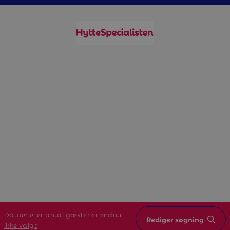
Datoer eller antal gæster er endnu
Rediger søgning
ikke valgt