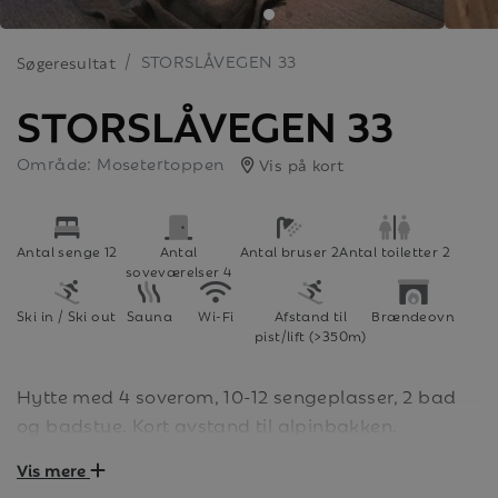
STORSLÅVEGEN 33
Søgeresultat
STORSLÅVEGEN 33
Område: Mosetertoppen
Vis på kort
Antal senge 12
Antal
Antal bruser 2
Antal toiletter 2
soveværelser 4
Ski in / Ski out
Sauna
Wi-Fi
Afstand til
Brændeovn
pist/lift (>350m)
Hytte med 4 soverom, 10-12 sengeplasser, 2 bad
og badstue. Kort avstand til alpinbakken.
Vis mere
Velkommen til Mosetertoppen! Her har du alt du