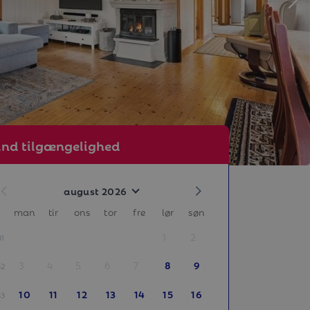
ind tilgængelighed
august 2026
man
tir
ons
tor
fre
lør
søn
1
2
31
3
4
5
6
7
8
9
32
10
11
12
13
14
15
16
33