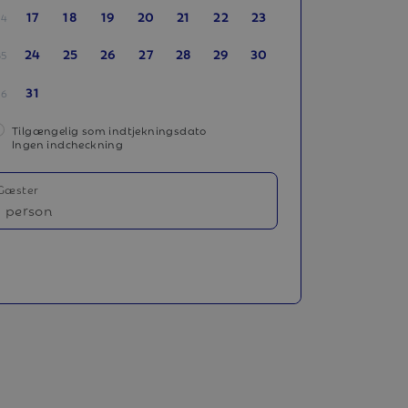
17
18
19
20
21
22
23
34
24
25
26
27
28
29
30
35
31
36
Tilgængelig som indtjekningsdato
Ingen indcheckning
Gæster
1 person