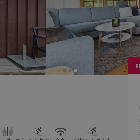
F
l toiletter 2
Ski in / Ski out
Wi-Fi
Afstand til pist/lift