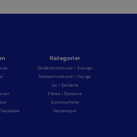
en
Kategorier
svar
Skidestinationer i Sverige
er
Skidestinationer i Norge
Jul i fjeldene
lser
Påske i fjeldene
ion
Sommerferie
Flexpakke
Skolerejser