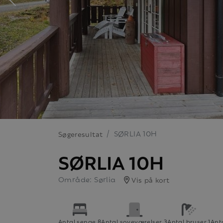
SØRLIA 10H
Søgeresultat
SØRLIA 10H
Område: Sørlia
Vis på kort
Antal senge 8
Antal soveværelser 3
Antal bruser 1
Anta