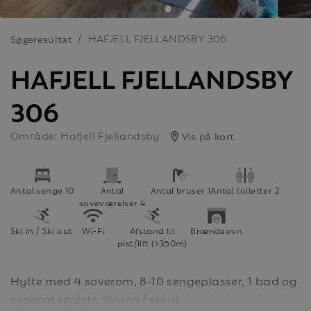
HAFJELL FJELLANDSBY 306
Søgeresultat
HAFJELL FJELLANDSBY
306
Område: Hafjell Fjellandsby
Vis på kort
Antal senge 10
Antal
Antal bruser 1
Antal toiletter 2
soveværelser 4
Ski in / Ski out
Wi-Fi
Afstand til
Brændeovn
pist/lift (>350m)
Hytte med 4 soverom, 8-10 sengeplasser, 1 bad og
separat toalett. Ski inn / ski ut.