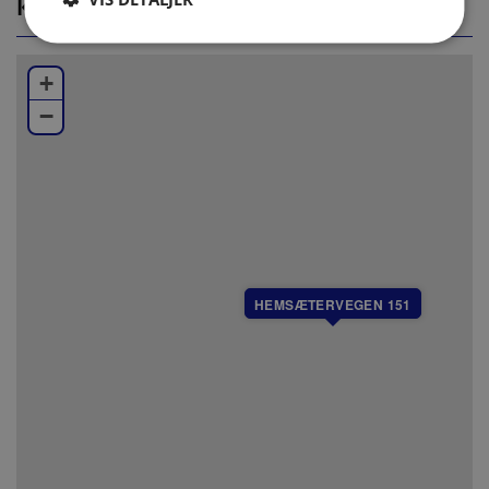
KORT
Bad:
Bad 1: Dusj, servant, toalett og badstue
+
Bad 2: Dusj, servant og toalett
−
Bad 3: Dusj, servant og toalett
+ ett separat toalett
Øvrig informasjon:
Wi-Fi
Peis
Terrasse
Husdyr er tillatt mot et tillegg i prisen
HEMSÆTERVEGEN 151
Skibod tilgjengelig for gjester
Garasje
Du kommer til og fra hytta via skivei 35. Fra hytta følg
veien retning norover ca 200 meter, der krysser
skiveien. For å komme tilbake til hytta, ta heisen opp
til Gaia og følg skivei 35 tilbake samme vei.