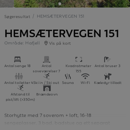
HEMSÆTERVEGEN 151
Søgeresultat
HEMSÆTERVEGEN 151
Område: Hafjell
Vis på kort
Antal senge 18
Antal
Kvadratmeter
Antal bruser 3
soveværelser 7
155
Antal toiletter 4
Ski in / Ski out
Sauna
Wi-Fi
Kæledyr tilladt
Afstand til
Brændeovn
pist/lift (>350m)
Storhytte med 7 soverom + loft, 16-18
sengeplasser, 3 bad, badstue og ett separat
toalett. Kort avstand til alpinbakken.