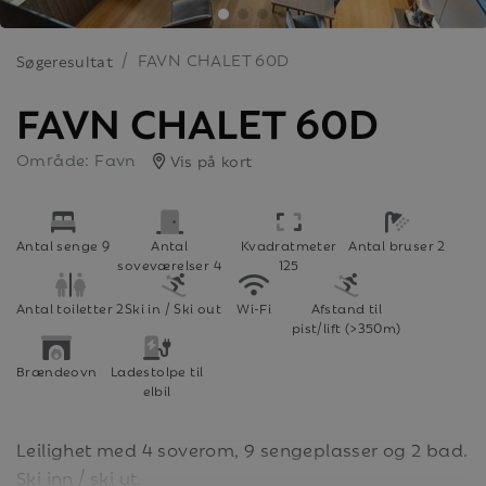
FAVN CHALET 60D
Søgeresultat
FAVN CHALET 60D
Område: Favn
Vis på kort
Antal senge 9
Antal
Kvadratmeter
Antal bruser 2
soveværelser 4
125
Antal toiletter 2
Ski in / Ski out
Wi-Fi
Afstand til
pist/lift (>350m)
Brændeovn
Ladestolpe til
elbil
Leilighet med 4 soverom, 9 sengeplasser og 2 bad.
Ski inn / ski ut.