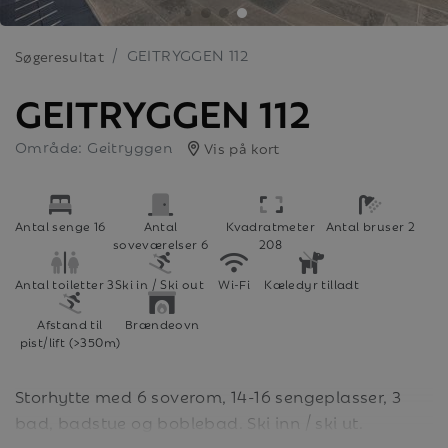
GEITRYGGEN 112
Søgeresultat
GEITRYGGEN 112
Område: Geitryggen
Vis på kort
Antal senge 16
Antal
Kvadratmeter
Antal bruser 2
soveværelser 6
208
Antal toiletter 3
Ski in / Ski out
Wi-Fi
Kæledyr tilladt
Afstand til
Brændeovn
pist/lift (>350m)
Storhytte med 6 soverom, 14-16 sengeplasser, 3
bad, badstue og boblebad. Ski inn / ski ut.