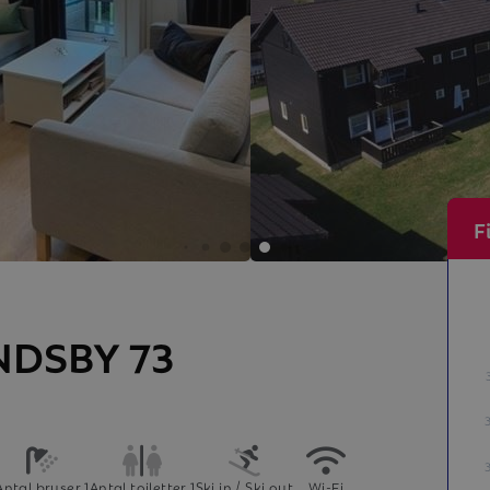
F
NDSBY 73
Antal bruser 1
Antal toiletter 1
Ski in / Ski out
Wi-Fi