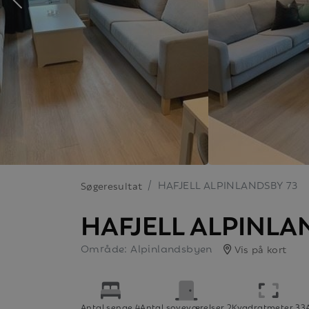
HAFJELL ALPINLANDSBY 73
Søgeresultat
HAFJELL ALPINLA
Område: Alpinlandsbyen
Vis på kort
Antal senge 4
Antal soveværelser 2
Kvadratmeter 33