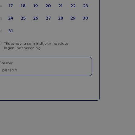
17
18
19
20
21
22
23
34
24
25
26
27
28
29
30
35
31
36
Tilgængelig som indtjekningsdato
Ingen indcheckning
Gæster
1 person