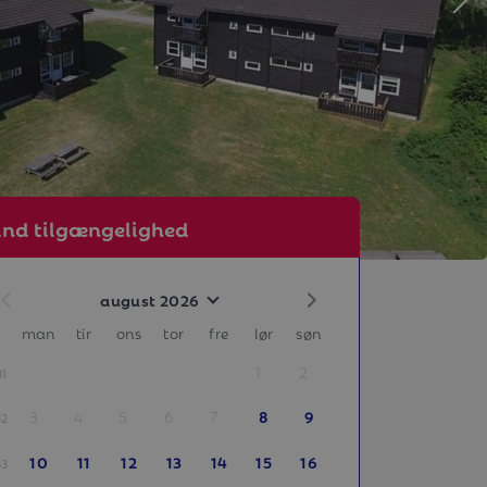
ind tilgængelighed
august 2026
man
tir
ons
tor
fre
lør
søn
1
2
31
3
4
5
6
7
8
9
32
10
11
12
13
14
15
16
33