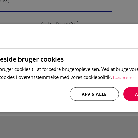
pint)
r et avslappende opphold. På kjøkkenet
Kaffebryggare /
maskin og kaffetrakter. Spiseplass til 4
Vattenkokare
ammen. Etter en dag med aktiviteter kan
a og TV.
side bruger cookies
uger cookies til at forbedre brugeroplevelsen. Ved at bruge vo
Læs mere
e cookies i overensstemmelse med vores cookiepolitik.
AFVIS ALLE
A