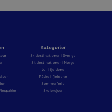
en
Kategorier
svar
Skidestinationer i Sverige
er
Skidestinationer i Norge
Jul i fjeldene
lser
Påske i fjeldene
ion
Sommerferie
Flexpakke
Skolerejser