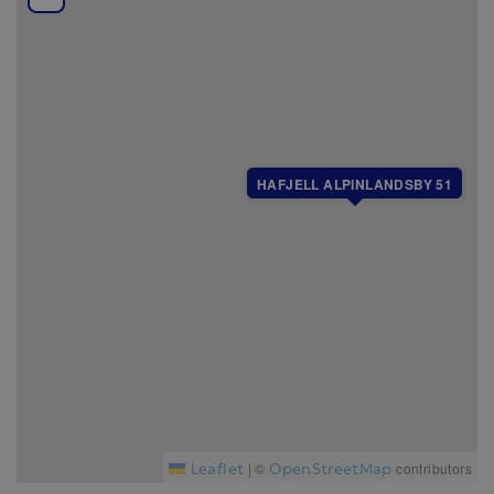
Skibod tilgjengelig for gjester
Husdyr er tillatt mot et tillegg i prisen
Utendørs parkering
HAFJELL ALPINLANDSBY 51
Leaflet
OpenStreetMap
|
©
contributors