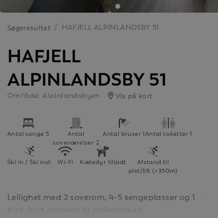
HAFJELL ALPINLANDSBY 51
Søgeresultat
HAFJELL
ALPINLANDSBY 51
Område: Alpinlandsbyen
Vis på kort
Antal senge 5
Antal
Antal bruser 1
Antal toiletter 1
soveværelser 2
Ski in / Ski out
Wi-Fi
Kæledyr tilladt
Afstand til
pist/lift (>350m)
Leilighet med 2 soverom, 4-5 sengeplasser og 1
bad. Kort avstand til alpinbakken.