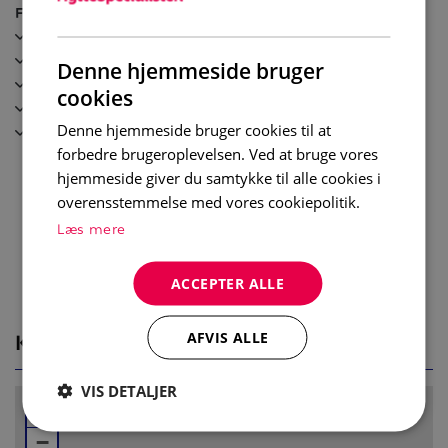
Faciliteter
Frys
Alpinlandsbyen 51 tilbyr alt du trenger for et
Diskmaskin
avslappende opphold. På kjøkkenet finner du komfyr,
Denne hjemmeside bruger
Balkong
kjøleskap, fryser, oppvaskmaskin og kaffetrakter.
cookies
Wi-Fi
Spiseplass til 4 personer, perfekt for hyggelige
Skidskåp
Denne hjemmeside bruger cookies til at
måltider sammen.
forbedre brugeroplevelsen. Ved at bruge vores
Etter en dag med aktiviteter kan du slappe av i stuen
hjemmeside giver du samtykke til alle cookies i
som er utstyrt med sofa og TV.
overensstemmelse med vores cookiepolitik.
Læs mere
Soverom:
Soverom 1: Dobbeltseng (150cm x 200cm)
Soverom 2: Familiekøye (140cm/ 90cm x 200cm)
ACCEPTER ALLE
Bad:
KORT
AFVIS ALLE
Bad 1: Dusj, servant og toalett.
VIS DETALJER
Øvrig informasjon:
+
Wi-Fi
−
Balkong